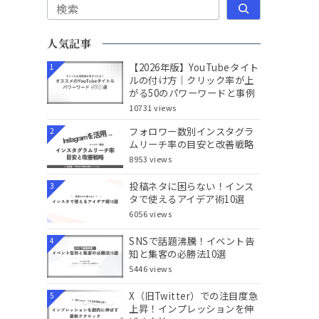
検索
人気記事
【2026年版】YouTubeタイト
1
ルの付け方｜クリック率が上
がる50のパワーワードと事例
10731 views
フォロワー数別インスタグラ
2
ムリーチ率の目安と改善戦略
8953 views
投稿ネタに困らない！インス
3
タで使えるアイデア術10選
6056 views
SNSで話題沸騰！イベント告
4
知と集客の必勝法10選
5446 views
X（旧Twitter）での注目度急
5
上昇！インプレッションを伸