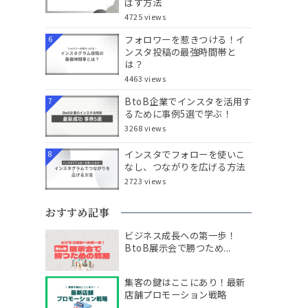
ばす方法
4725 views
フォロワーを惹きつける！イ
6
ンスタ投稿の最強時間帯と
は？
4463 views
BtoB企業でインスタを活用す
7
るために事例5選で学ぶ！
3268 views
インスタでフォローを使いこ
8
なし、つながりを広げる方法
2723 views
おすすめ記事
ビジネス成長への第一歩！
BtoB展示会で勝つため...
集客の鍵はここにあり！最新
店舗プロモーション戦略