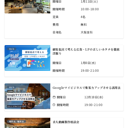
開催日
1月11日(土)
開催時間
10:00-18:00
定員
4名
費用
無料
会場名
大阪支社
顧客起点で考える広告・LPの正しいカタチを徹底
Web
深掘り
開催日
1月8日(水)
開催時間
19:00-21:00
Googleマイビジネスで集客力アップさせる活用法
Web
開催日
12月18日(水)
開催時間
19:00-21:00
求人動画製作相談会
相談会／勉強会