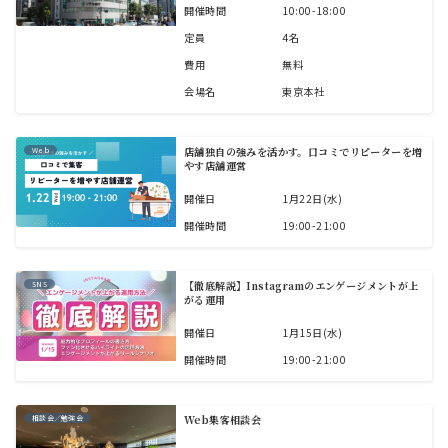
開催時間
10:00-18:00
定員
4名
費用
無料
会場名
東京本社
店舗独自の強みを活かす。口コミでリピーターを増
Web
やす店舗運営
開催日
1月22日(水)
開催時間
19:00-21:00
【徹底解説】Instagramのエンゲージメントが上
SNS
がる運用
開催日
1月15日(水)
開催時間
19:00-21:00
Web集客相談会
相談会／勉強会