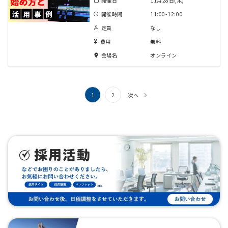
開催日
11月28日(木)
開催時間
11:00-12:00
定員
なし
費用
無料
会場名
オンライン
投
1
2
次へ
稿
の
ペ
ー
ジ
送
り