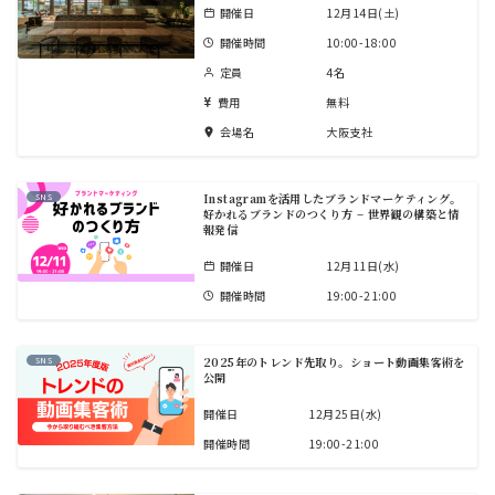
開催日
12月14日(土)
開催時間
10:00-18:00
定員
4名
費用
無料
会場名
大阪支社
Instagramを活用したブランドマーケティング。
SNS
好かれるブランドのつくり方 – 世界観の構築と情
報発信
開催日
12月11日(水)
開催時間
19:00-21:00
2025年のトレンド先取り。ショート動画集客術を
SNS
公開
開催日
12月25日(水)
開催時間
19:00-21:00