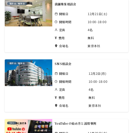
店舗集客相談会
相談会／勉強会
開催日
12月21日(土)
開催時間
10:00-18:00
定員
4名
費用
無料
会場名
東京本社
SNS相談会
相談会／勉強会
開催日
12月2日(月)
開催時間
10:00-18:00
定員
4名
費用
無料
会場名
東京本社
YouTubeの始め方と活用事例
SNS