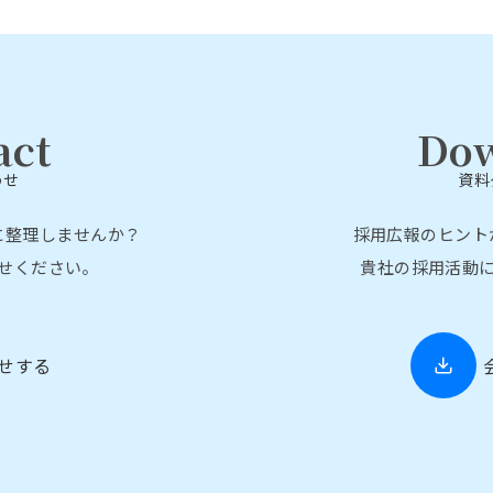
act
Do
わせ
資料
に整理しませんか？
採用広報のヒント
せください。
貴社の採用活動
せする