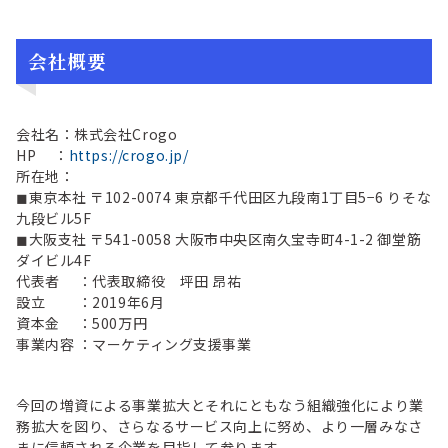
会社概要
会社名：株式会社Crogo
HP ：
https://crogo.jp/
所在地：
◼︎東京本社 〒102-0074 東京都千代田区九段南1丁目5−6 りそな
九段ビル5F
◼︎大阪支社 〒541-0058 大阪市中央区南久宝寺町4-1-2 御堂筋
ダイビル4F
代表者 ：代表取締役 坪田 昂祐
設立 ：2019年6月
資本金 ：500万円
事業内容 ：マーケティング支援事業
今回の増資による事業拡大とそれにともなう組織強化により業
務拡大を図り、さらなるサービス向上に努め、より一層みなさ
まに信頼される企業を目指して参ります。