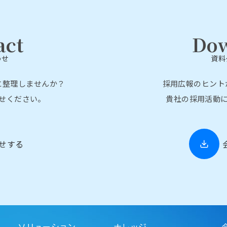
act
Do
わせ
資料
に整理しませんか？
採用広報のヒント
せください。
貴社の採用活動
せする
ソリューション
ナレッジ