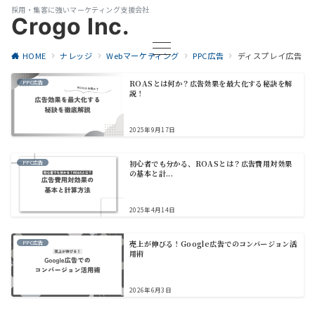
採用・集客に強いマーケティング支援会社
Crogo Inc.
HOME
ナレッジ
Webマーケティング
PPC広告
ディスプレイ広告
ROASとは何か？広告効果を最大化する秘訣を解
PPC広告
説！
2025年9月17日
初心者でも分かる、ROASとは？広告費用対効果
PPC広告
の基本と計...
2025年4月14日
売上が伸びる！Google広告でのコンバージョン活
PPC広告
用術
2026年6月3日