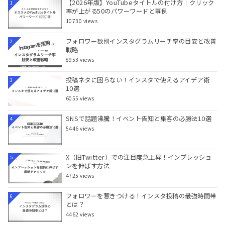
【2026年版】YouTubeタイトルの付け方｜クリック
1
率が上がる50のパワーワードと事例
10730 views
フォロワー数別インスタグラムリーチ率の目安と改善
2
戦略
8953 views
投稿ネタに困らない！インスタで使えるアイデア術
3
10選
6055 views
SNSで話題沸騰！イベント告知と集客の必勝法10選
4
5446 views
X（旧Twitter）での注目度急上昇！インプレッショ
5
ンを伸ばす方法
4725 views
フォロワーを惹きつける！インスタ投稿の最強時間帯
6
とは？
4462 views