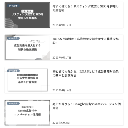
今すぐ使える！リスティング広告とSEOを併用し
PPC広告
た集客術
2025年9月12日
ROASとは何か？広告効果を最大化する秘訣を解
PPC広告
説！
2025年9月17日
初心者でも分かる、ROASとは？広告費用対効果
PPC広告
の基本と計算方法
2025年4月14日
売上が伸びる！Google広告でのコンバージョン活
PPC広告
用術
2026年6月3日