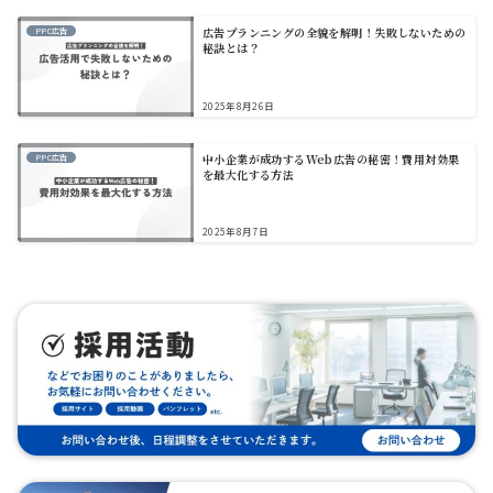
広告プランニングの全貌を解明！失敗しないための
PPC広告
秘訣とは？
2025年8月26日
中小企業が成功するWeb広告の秘密！費用対効果
PPC広告
を最大化する方法
2025年8月7日