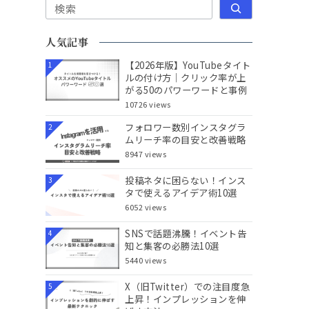
検索
人気記事
【2026年版】YouTubeタイト
1
ルの付け方｜クリック率が上
がる50のパワーワードと事例
10726 views
フォロワー数別インスタグラ
2
ムリーチ率の目安と改善戦略
8947 views
投稿ネタに困らない！インス
3
タで使えるアイデア術10選
6052 views
SNSで話題沸騰！イベント告
4
知と集客の必勝法10選
5440 views
X（旧Twitter）での注目度急
5
上昇！インプレッションを伸