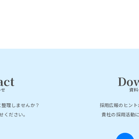
act
Do
わせ
資料
に整理しませんか？
採用広報のヒント
せください。
貴社の採用活動