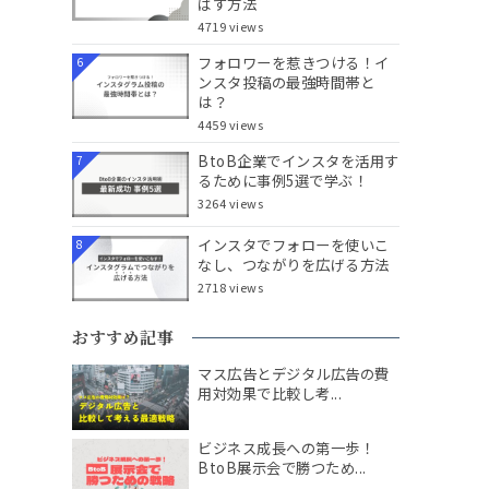
ばす方法
4719 views
フォロワーを惹きつける！イ
6
ンスタ投稿の最強時間帯と
は？
4459 views
BtoB企業でインスタを活用す
7
るために事例5選で学ぶ！
3264 views
インスタでフォローを使いこ
8
なし、つながりを広げる方法
2718 views
おすすめ記事
マス広告とデジタル広告の費
用対効果で比較し考...
ビジネス成長への第一歩！
BtoB展示会で勝つため...