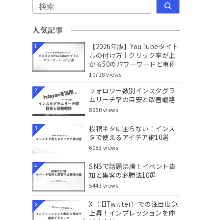
検索
人気記事
【2026年版】YouTubeタイト
1
ルの付け方｜クリック率が上
がる50のパワーワードと事例
10728 views
フォロワー数別インスタグラ
2
ムリーチ率の目安と改善戦略
8950 views
投稿ネタに困らない！インス
3
タで使えるアイデア術10選
6053 views
SNSで話題沸騰！イベント告
4
知と集客の必勝法10選
5443 views
X（旧Twitter）での注目度急
5
上昇！インプレッションを伸