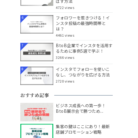
ばす方法
4722 views
フォロワーを惹きつける！イ
6
ンスタ投稿の最強時間帯と
は？
4461 views
BtoB企業でインスタを活用す
7
るために事例5選で学ぶ！
3266 views
インスタでフォローを使いこ
8
なし、つながりを広げる方法
2720 views
おすすめ記事
ビジネス成長への第一歩！
BtoB展示会で勝つため...
集客の鍵はここにあり！最新
店舗プロモーション戦略