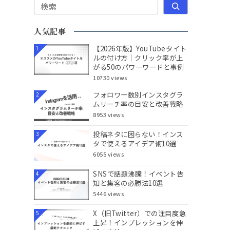
検索
人気記事
【2026年版】YouTubeタイト
1
ルの付け方｜クリック率が上
がる50のパワーワードと事例
10730 views
フォロワー数別インスタグラ
2
ムリーチ率の目安と改善戦略
8953 views
投稿ネタに困らない！インス
3
タで使えるアイデア術10選
6055 views
SNSで話題沸騰！イベント告
4
知と集客の必勝法10選
5446 views
X（旧Twitter）での注目度急
5
上昇！インプレッションを伸