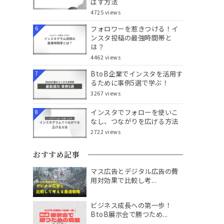
ばす方法
4725 views
フォロワーを惹きつける！イ
6
ンスタ投稿の最強時間帯と
は？
4462 views
BtoB企業でインスタを活用す
7
るために事例5選で学ぶ！
3267 views
インスタでフォローを使いこ
8
なし、つながりを広げる方法
2722 views
おすすめ記事
マス広告とデジタル広告の費
用対効果で比較し考...
ビジネス成長への第一歩！
BtoB展示会で勝つため...