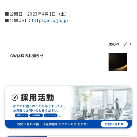
■公開日 2023年4月1日（土）
■公開URL：
https://crogo.jp/
投
次のページ
稿
GW休暇のお知らせ
ナ
ビ
ゲ
ー
シ
ョ
ン