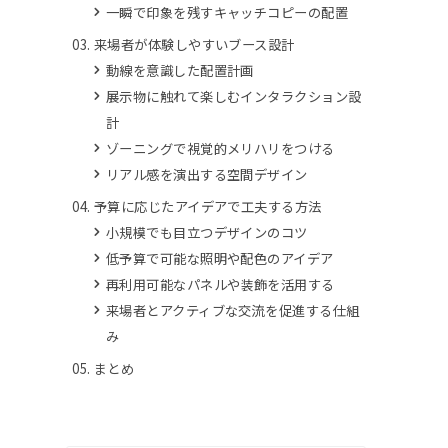
一瞬で印象を残すキャッチコピーの配置
来場者が体験しやすいブース設計
動線を意識した配置計画
展示物に触れて楽しむインタラクション設
計
ゾーニングで視覚的メリハリをつける
リアル感を演出する空間デザイン
予算に応じたアイデアで工夫する方法
小規模でも目立つデザインのコツ
低予算で可能な照明や配色のアイデア
再利用可能なパネルや装飾を活用する
来場者とアクティブな交流を促進する仕組
み
まとめ