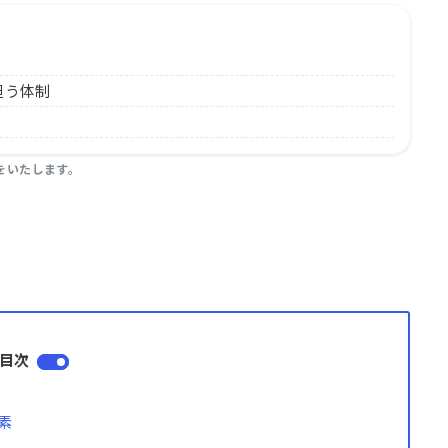
担う体制
をいたします。
目次
素