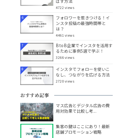
ばす方法
4722 views
フォロワーを惹きつける！イ
6
ンスタ投稿の最強時間帯と
は？
4461 views
BtoB企業でインスタを活用す
7
るために事例5選で学ぶ！
3266 views
インスタでフォローを使いこ
8
なし、つながりを広げる方法
2720 views
おすすめ記事
マス広告とデジタル広告の費
用対効果で比較し考...
集客の鍵はここにあり！最新
店舗プロモーション戦略