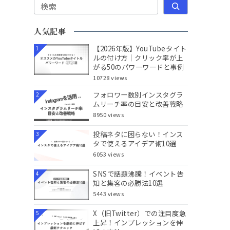
検索
人気記事
【2026年版】YouTubeタイト
1
ルの付け方｜クリック率が上
がる50のパワーワードと事例
10728 views
フォロワー数別インスタグラ
2
ムリーチ率の目安と改善戦略
8950 views
投稿ネタに困らない！インス
3
タで使えるアイデア術10選
6053 views
SNSで話題沸騰！イベント告
4
知と集客の必勝法10選
5443 views
X（旧Twitter）での注目度急
5
上昇！インプレッションを伸